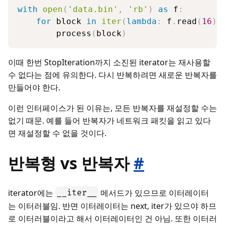
with
open
(
'data.bin'
,
'rb'
)
as
 f
:
for
 block 
in
iter
(
lambda
:
 f
.
read
(
16
)
,
        process
(
block
)
이때 한번 StopIteration까지 소진된 iterator는 재사용할
수 없다는 점에 유의한다. 다시 반복하려면 새로운 반복자를
만들어야 한다.
이런 인터페이스가 된 이유는, 모든 반복자를 재설정할 수는
없기 때문. 예를 들어 반복자가 네트워크 패킷을 읽고 있다
면 재설정할 수 없을 것이다.
반복형 vs 반복자
#
iterator에는
메서드가 있으므로 이터레이터
__iter__
는 이터러블임. 반면 이터레이터는 next, iter가 있으야 하므
로 이터러블이라고 해서 이터레이터인 건 아님. 또한 이터러