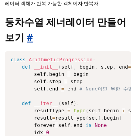
레이터 객체가 반복 가능한 객체이자 반복자.
등차수열 제너레이터 만들어
보기
#
class
ArithmeticProgression
:
def
__init__
(
self
,
 begin
,
 step
,
 end
=
N
        self
.
begin 
=
 begin

        self
.
step 
=
 step

        self
.
end 
=
 end 
# None이면 무한 수열
def
__iter__
(
self
)
:
        resultType 
=
type
(
self
.
begin 
+
 se
        result
=
resultType
(
self
.
begin
)
        forever
=
self
.
end 
is
None
        idx
=
0