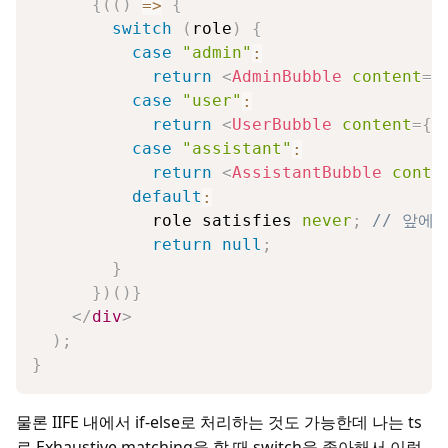
{
(
(
)
=>
{
switch
(
role
)
{
case
"admin"
:
return
<
AdminBubble
content
=
{
case
"user"
:
return
<
UserBubble
content
=
{
c
case
"assistant"
:
return
<
AssistantBubble
conte
default
:
            role satisfies 
never
;
// 앞에
return
null
;
}
}
)
(
)
}
</
div
>
)
;
}
물론 IIFE 내에서 if-else로 처리하는 것도 가능한데 나는 ts
로 Exhaustive matching을 할 때 switch을 좋아해서 이렇