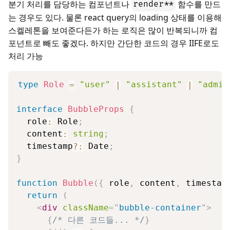
분기 처리를 담당하는 컴포넌트나
함수를 만드
render**
는 경우도 있다. 물론 react query의 loading 상태를 이용해
스켈레톤을 보여준다든가 하는 로직은 많이 반복되니까 컴
포넌트로 빼도 좋겠다. 하지만 간단한 코드의 경우 IIFE로도
처리 가능
type
Role
=
"user"
|
"assistant"
|
"admin
interface
BubbleProps
{
  role
:
 Role
;
  content
:
string
;
  timestamp
?
:
 Date
;
}
function
Bubble
(
{
 role
,
 content
,
 timestam
return
(
<
div
className
=
"
bubble-container
"
>
{
/* 다른 코드들... */
}